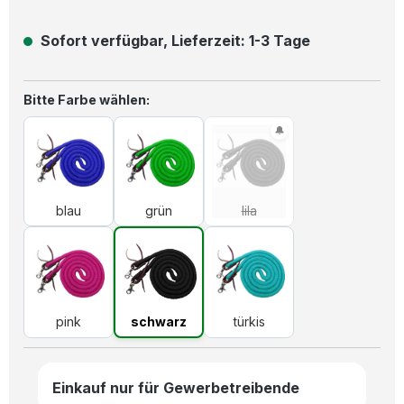
Sofort verfügbar, Lieferzeit: 1-3 Tage
auswählen
Bitte Farbe wählen:
blau
grün
lila
(Diese Option ist zurzeit n
blau
grün
lila
pink
schwarz
türkis
pink
schwarz
türkis
Einkauf nur für Gewerbetreibende