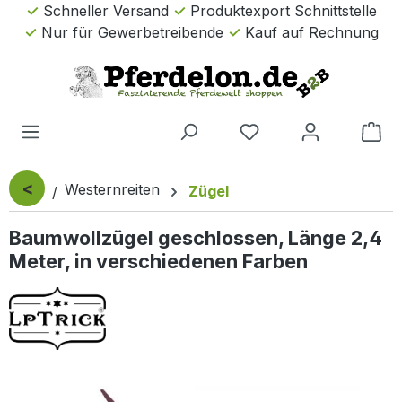
Schneller Versand
Produktexport Schnittstelle
Zum Hauptinhalt springen
Nur für Gewerbetreibende
Kauf auf Rechnung
Wa
<
Westernreiten
Zügel
Baumwollzügel geschlossen, Länge 2,4
Meter, in verschiedenen Farben
Bildergalerie überspringen