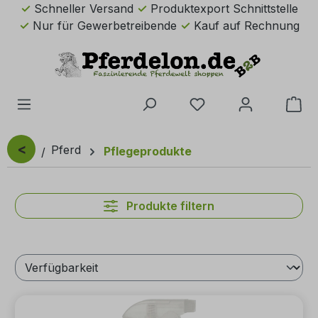
Schneller Versand
Produktexport Schnittstelle
Zum Hauptinhalt springen
Nur für Gewerbetreibende
Kauf auf Rechnung
Du hast 0 Produkte 
Wa
<
Pferd
Pflegeprodukte
Produkte filtern