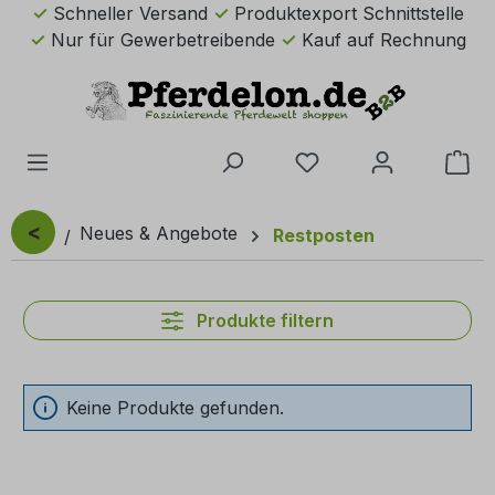
Schneller Versand
Produktexport Schnittstelle
Zum Hauptinhalt springen
Nur für Gewerbetreibende
Kauf auf Rechnung
Du hast 0 Produkte 
Wa
<
Neues & Angebote
Restposten
Produkte filtern
Keine Produkte gefunden.