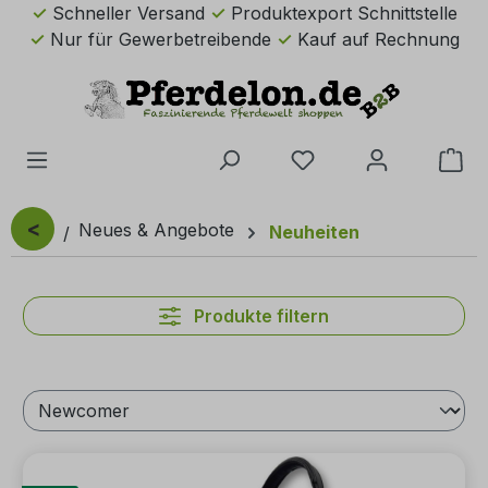
Schneller Versand
Produktexport Schnittstelle
Zum Hauptinhalt springen
Nur für Gewerbetreibende
Kauf auf Rechnung
Du hast 0 Produkte 
Wa
<
Neues & Angebote
Neuheiten
Produkte filtern