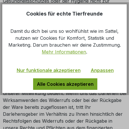
Gesundheitsschutzes oder der Hygiene nicht zur
Rückgabe geeignet sind, wenn ihre Versiegelung nach
Cookies für echte Tierfreunde
der Lieferung entfernt wurde.
Damit du dich bei uns so wohlfühlst wie im Sattel,
Verbundene/finanzierte Geschäfte
nutzen wir Cookies für Komfort, Statistik und
Marketing. Darum brauchen wir deine Zustimmung.
Wenn Sie diesen Vertrag durch ein Darlehen finanzieren
Mehr Informationen
.
und ihn später widerrufen, sind Sie auch an den
Darlehensvertrag nicht mehr gebunden, sofern beide
Verträge eine wirtschaftliche Einheit bilden. Dies ist
Nur funktionale akzeptieren
Anpassen
insbesondere dann anzunehmen, wenn wir gleichzeitig
Ihr Darlehensgeber sind oder wenn sich Ihr
Alle Cookies akzeptieren
Darlehensgeber im Hinblick auf die Finanzierung
unserer Mitwirkung bedient. Wenn uns das Darlehen bei
Wirksamwerden des Widerrufs oder bei der Rückgabe
der Ware bereits zugeflossen ist, tritt Ihr
Darlehensgeber im Verhältnis zu Ihnen hinsichtlich der
Rechtsfolgen des Widerrufs oder der Rückgabe in
unsere Rechte und Pflichten aus dem finanzierten