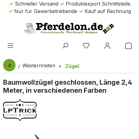
Schneller Versand
Produktexport Schnittstelle
Zum Hauptinhalt springen
Nur für Gewerbetreibende
Kauf auf Rechnung
Wa
<
Westernreiten
Zügel
Baumwollzügel geschlossen, Länge 2,4
Meter, in verschiedenen Farben
Bildergalerie überspringen