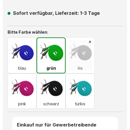
Sofort verfügbar, Lieferzeit: 1-3 Tage
auswählen
Bitte Farbe wählen:
blau
grün
lila
(Diese Option ist zurzeit n
blau
grün
lila
pink
schwarz
türkis
pink
schwarz
türkis
Einkauf nur für Gewerbetreibende