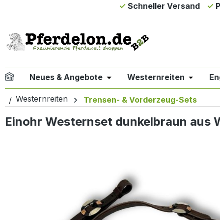
Schneller Versand
P
m Hauptinhalt springen
Zur Suche springen
Zur Hauptnavigation springen
Neues & Angebote
Westernreiten
En
Öffne oder Schließe das Drop
Öffne od
Westernreiten
Trensen- & Vorderzeug-Sets
Einohr Westernset dunkelbraun aus 
Bildergalerie überspringen