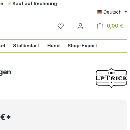
de
Kauf auf Rechnung
Deutsch
0,00 €
Wa
el
Stallbedarf
Hund
Shop-Export
ie Englischreiten
n der Kategorie Pferd
das Dropdown der Kategorie Reiter
ngen
 €*