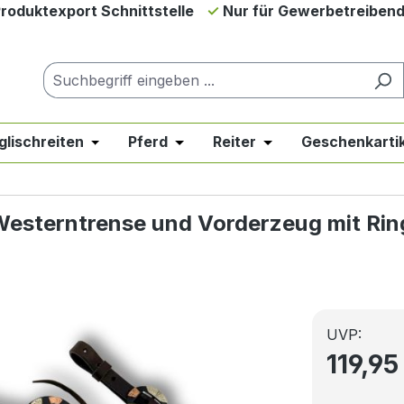
roduktexport Schnittstelle
Nur für Gewerbetreiben
glischreiten
Pferd
Reiter
Geschenkartik
down der Kategorie Neues & Angebote
er Schließe das Dropdown der Kategorie Westernreiten
Öffne oder Schließe das Dropdown der Kategor
Öffne oder Schließe das Dropdow
Öffne oder Schließe 
Westerntrense und Vorderzeug mit Ri
UVP:
119,95