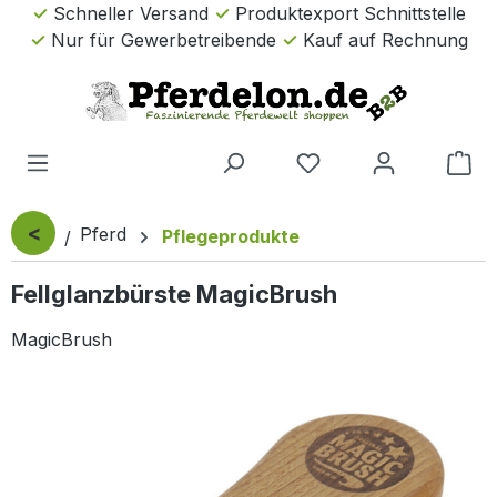
Schneller Versand
Produktexport Schnittstelle
Zum Hauptinhalt springen
Nur für Gewerbetreibende
Kauf auf Rechnung
Wa
<
Pferd
Pflegeprodukte
Fellglanzbürste MagicBrush
MagicBrush
Bildergalerie überspringen