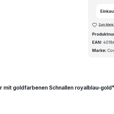
Einkau
Zum Merkz
Produktn
EAN:
4018
Marke:
Cov
r mit goldfarbenen Schnallen royalblau-gold
r