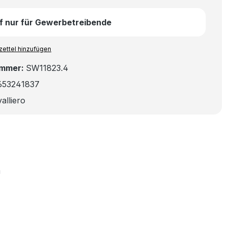
f nur für Gewerbetreibende
ettel hinzufügen
ummer:
SW11823.4
653241837
alliero
"