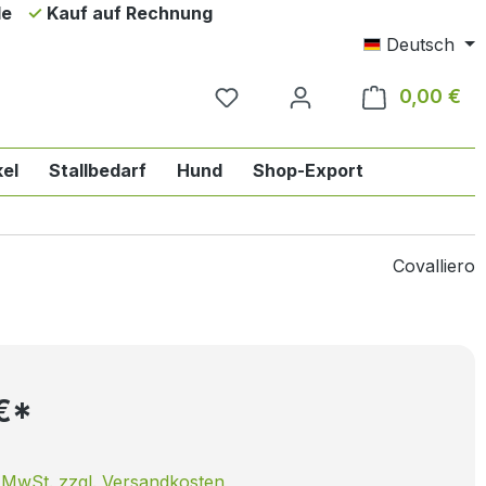
de
Kauf auf Rechnung
Deutsch
0,00 €
Wa
el
Stallbedarf
Hund
Shop-Export
ie Englischreiten
n der Kategorie Pferd
das Dropdown der Kategorie Reiter
Covalliero
 €*
. MwSt. zzgl. Versandkosten