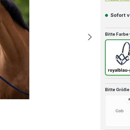
Sofort v
Bitte Farbe
roy
royalblau-
Bitte Größe
Cob
(Diese