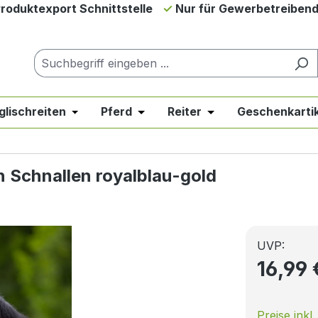
roduktexport Schnittstelle
Nur für Gewerbetreiben
glischreiten
Pferd
Reiter
Geschenkartik
down der Kategorie Neues & Angebote
er Schließe das Dropdown der Kategorie Westernreiten
Öffne oder Schließe das Dropdown der Kategor
Öffne oder Schließe das Dropdow
Öffne oder Schließe 
n Schnallen royalblau-gold
UVP:
16,99
Preise inkl