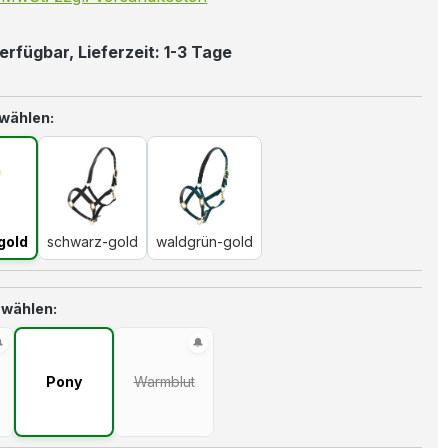
erfügbar, Lieferzeit: 1-3 Tage
auswählen
 wählen:
alblau-gold
schwarz-gold
waldgrün-gold
gold
schwarz-gold
waldgrün-gold
auswählen
 wählen:
Pony
Warmblut
 Option ist zurzeit nicht verfügbar.)
(Diese Option ist zurzeit nicht verfügbar.)