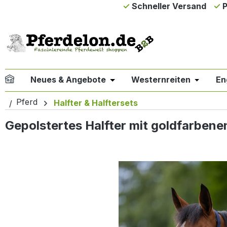
Schneller Versand
P
m Hauptinhalt springen
Zur Suche springen
Zur Hauptnavigation springen
Neues & Angebote
Westernreiten
En
Öffne oder Schließe das Drop
Öffne od
Pferd
Halfter & Halftersets
Gepolstertes Halfter mit goldfarbene
Bildergalerie überspringen