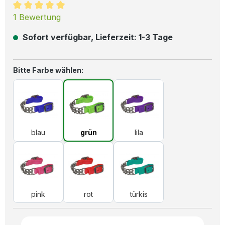
Durchschnittliche Bewertung von 5 von 5 Sternen
1 Bewertung
Sofort verfügbar, Lieferzeit: 1-3 Tage
auswählen
Bitte Farbe wählen:
blau
grün
lila
blau
grün
lila
pink
rot
türkis
pink
rot
türkis