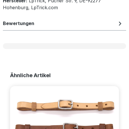
Hersteller:
LpTrick, Pucher Str. 9, DE-92277
Hohenburg, LpTrick.com
Bewertungen
Produktgalerie überspringen
Ähnliche Artikel