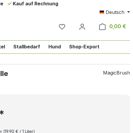
de
Kauf auf Rechnung
Deutsch
0,00 €
Wa
el
Stallbedarf
Hund
Shop-Export
ie Englischreiten
n der Kategorie Pferd
das Dropdown der Kategorie Reiter
lle
MagicBrush
€*
er
(19,90 € / 1 Liter)