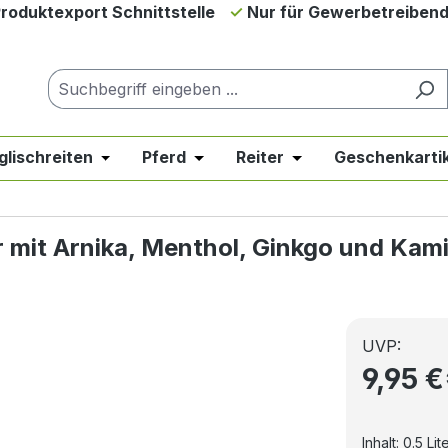
roduktexport Schnittstelle
Nur für Gewerbetreiben
glischreiten
Pferd
Reiter
Geschenkartik
down der Kategorie Neues & Angebote
er Schließe das Dropdown der Kategorie Westernreiten
Öffne oder Schließe das Dropdown der Kategor
Öffne oder Schließe das Dropdow
Öffne oder Schließe 
r mit Arnika, Menthol, Ginkgo und Kami
UVP:
9,95 
Inhalt:
0.5 Lit