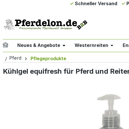
Schneller Versand
P
m Hauptinhalt springen
Zur Suche springen
Zur Hauptnavigation springen
Neues & Angebote
Westernreiten
En
Öffne oder Schließe das Drop
Öffne od
Pferd
Pflegeprodukte
Kühlgel equifresh für Pferd und Reite
Bildergalerie überspringen