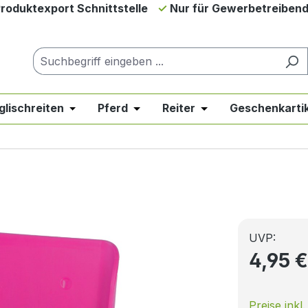
roduktexport Schnittstelle
Nur für Gewerbetreiben
glischreiten
Pferd
Reiter
Geschenkartik
down der Kategorie Neues & Angebote
er Schließe das Dropdown der Kategorie Westernreiten
Öffne oder Schließe das Dropdown der Kategor
Öffne oder Schließe das Dropdow
Öffne oder Schließe 
UVP:
4,95 
Preise inkl