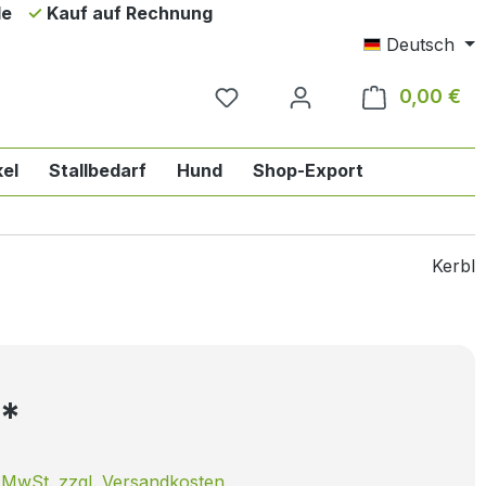
de
Kauf auf Rechnung
Deutsch
0,00 €
Wa
el
Stallbedarf
Hund
Shop-Export
ie Englischreiten
n der Kategorie Pferd
das Dropdown der Kategorie Reiter
Kerbl
€*
. MwSt. zzgl. Versandkosten