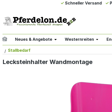
Schneller Versand
P
m Hauptinhalt springen
Zur Suche springen
Zur Hauptnavigation springen
Neues & Angebote
Westernreiten
En
Öffne oder Schließe das Drop
Öffne od
Stallbedarf
Lecksteinhalter Wandmontage
Bildergalerie überspringen