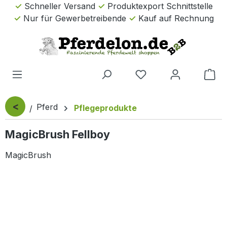
Schneller Versand
Produktexport Schnittstelle
Zum Hauptinhalt springen
Nur für Gewerbetreibende
Kauf auf Rechnung
Wa
<
Pferd
Pflegeprodukte
MagicBrush Fellboy
MagicBrush
Bildergalerie überspringen