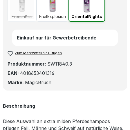
FrenchKiss
(Diese Option ist zurzeit nicht verfügbar.)
FruitExplosion
OrientalNights
FrenchKiss
FruitExplosion
OrientalNights
Einkauf nur für Gewerbetreibende
Zum Merkzettel hinzufügen
Produktnummer:
SW11840.3
EAN:
4018653401316
Marke:
MagicBrush
Beschreibung
Diese Auswahl an extra milden Pferdeshampoos
pflegen Fell, Mähne und Schweif auf natürliche Weise.