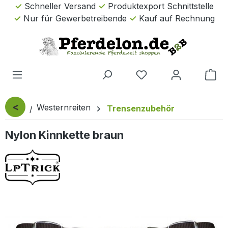
Schneller Versand
Produktexport Schnittstelle
Zum Hauptinhalt springen
Nur für Gewerbetreibende
Kauf auf Rechnung
Wa
<
Westernreiten
Trensenzubehör
Nylon Kinnkette braun
Bildergalerie überspringen