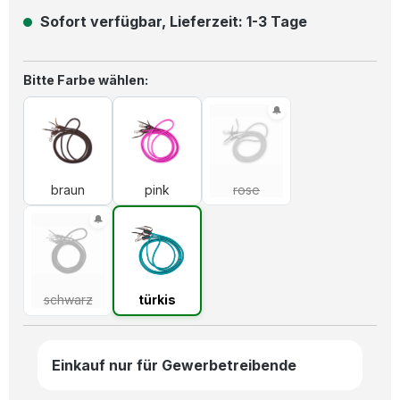
Sofort verfügbar, Lieferzeit: 1-3 Tage
auswählen
Bitte Farbe wählen:
braun
pink
rose
(Diese Option ist zurzeit n
braun
pink
rose
schwarz
(Diese Option ist zurzeit nicht verfügbar.)
türkis
schwarz
türkis
Einkauf nur für Gewerbetreibende