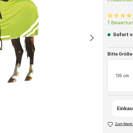
Durchschni
1 Bewertu
Sofort v
Bitte Größe
135 cm
Einkau
Zum Merkz