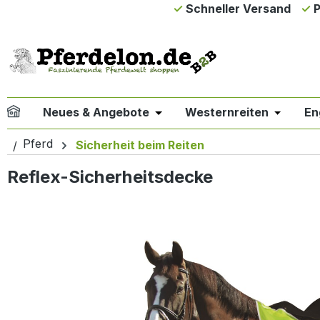
Schneller Versand
P
m Hauptinhalt springen
Zur Suche springen
Zur Hauptnavigation springen
Neues & Angebote
Westernreiten
En
Öffne oder Schließe das Drop
Öffne od
Pferd
Sicherheit beim Reiten
Reflex-Sicherheitsdecke
Bildergalerie überspringen