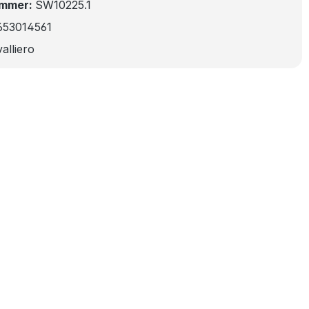
ummer:
SW10225.1
653014561
alliero