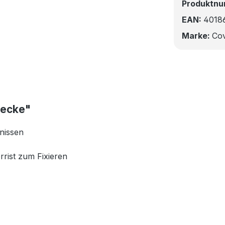
Produktn
EAN:
4018
Marke:
Cov
decke"
tnissen
rrist zum Fixieren