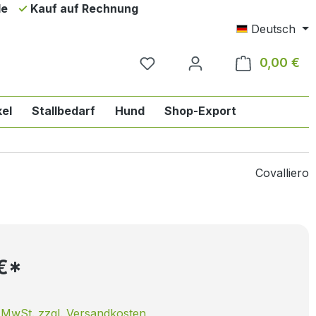
de
Kauf auf Rechnung
Deutsch
0,00 €
Wa
el
Stallbedarf
Hund
Shop-Export
ie Englischreiten
n der Kategorie Pferd
das Dropdown der Kategorie Reiter
Covalliero
 €*
. MwSt. zzgl. Versandkosten