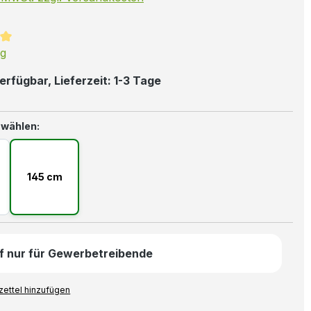
ttliche Bewertung von 5 von 5 Sternen
ng
erfügbar, Lieferzeit: 1-3 Tage
auswählen
 wählen:
145 cm
f nur für Gewerbetreibende
ettel hinzufügen