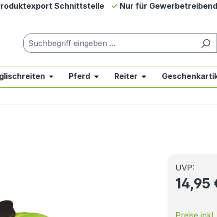
roduktexport Schnittstelle
Nur für Gewerbetreiben
glischreiten
Pferd
Reiter
Geschenkartik
down der Kategorie Neues & Angebote
er Schließe das Dropdown der Kategorie Westernreiten
Öffne oder Schließe das Dropdown der Kategor
Öffne oder Schließe das Dropdow
Öffne oder Schließe 
UVP:
14,95
Preise inkl