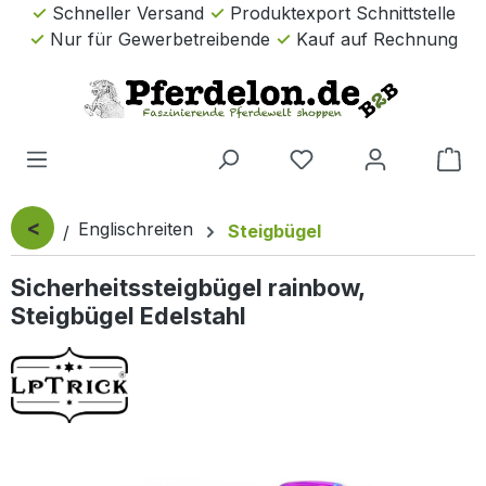
Schneller Versand
Produktexport Schnittstelle
Zum Hauptinhalt springen
Nur für Gewerbetreibende
Kauf auf Rechnung
Wa
<
Englischreiten
Steigbügel
Sicherheitssteigbügel rainbow,
Steigbügel Edelstahl
Bildergalerie überspringen