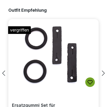
Produktgalerie überspringen
Outfit Empfehlung
vergriffen
Ersatzgummi Set für