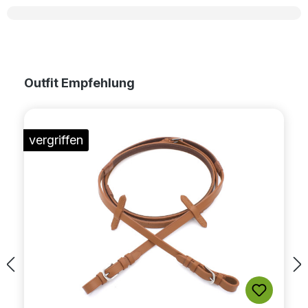
Produktgalerie überspringen
Outfit Empfehlung
vergriffen