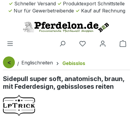
Schneller Versand
Produktexport Schnittstelle
Zum Hauptinhalt springen
Nur für Gewerbetreibende
Kauf auf Rechnung
Wa
<
Englischreiten
Gebisslos
Sidepull super soft, anatomisch, braun,
mit Federdesign, gebissloses reiten
Bildergalerie überspringen