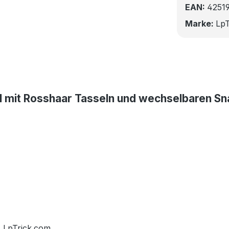
EAN:
4251
Marke:
LpT
 mit Rosshaar Tasseln und wechselbaren Sna
, LpTrick.com