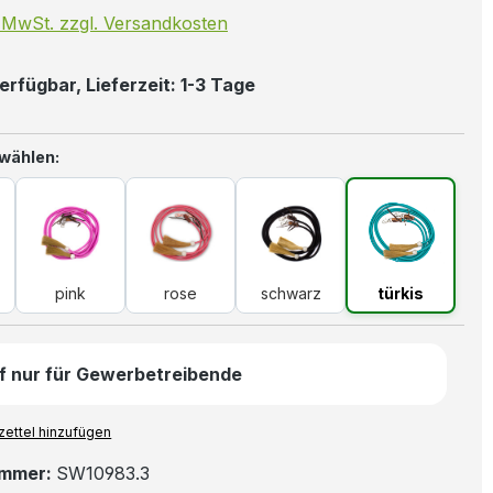
. MwSt. zzgl. Versandkosten
erfügbar, Lieferzeit: 1-3 Tage
auswählen
 wählen:
n
pink
rose
schwarz
türkis
pink
rose
schwarz
türkis
f nur für Gewerbetreibende
ettel hinzufügen
ummer:
SW10983.3