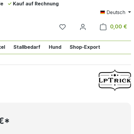
de
Kauf auf Rechnung
Deutsch
0,00 €
Wa
el
Stallbedarf
Hund
Shop-Export
ie Englischreiten
n der Kategorie Pferd
das Dropdown der Kategorie Reiter
 €*