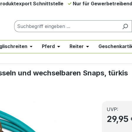
roduktexport Schnittstelle
Nur für Gewerbetreiben
glischreiten
Pferd
Reiter
Geschenkartik
down der Kategorie Neues & Angebote
er Schließe das Dropdown der Kategorie Westernreiten
Öffne oder Schließe das Dropdown der Kategor
Öffne oder Schließe das Dropdow
Öffne oder Schließe 
seln und wechselbaren Snaps, türkis
UVP:
29,95