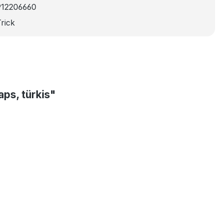
912206660
rick
ps, türkis"