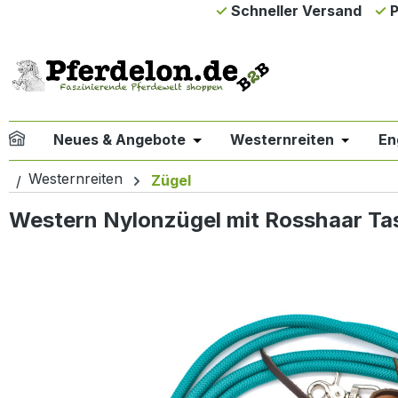
Schneller Versand
P
m Hauptinhalt springen
Zur Suche springen
Zur Hauptnavigation springen
Neues & Angebote
Westernreiten
En
Öffne oder Schließe das Drop
Öffne od
Westernreiten
Zügel
Western Nylonzügel mit Rosshaar Tas
Bildergalerie überspringen