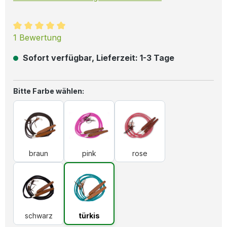
Durchschnittliche Bewertung von 5 von 5 Sternen
1 Bewertung
Sofort verfügbar, Lieferzeit: 1-3 Tage
auswählen
Bitte Farbe wählen:
braun
pink
rose
braun
pink
rose
schwarz
türkis
schwarz
türkis