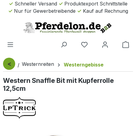
Schneller Versand
Produktexport Schnittstelle
Zum Hauptinhalt springen
Nur für Gewerbetreibende
Kauf auf Rechnung
Wa
<
Westernreiten
Westerngebisse
Western Snaffle Bit mit Kupferrolle
12,5cm
Bildergalerie überspringen