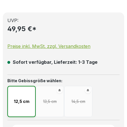
UVP:
49,95 €*
Preise inkl. MwSt. zzgl. Versandkosten
Sofort verfügbar, Lieferzeit: 1-3 Tage
auswählen
Bitte Gebissgröße wählen:
12,5 cm
13,5 cm
14,5 cm
(Diese Option ist zurzeit nicht verfügbar.)
(Diese Option ist zurzeit nich