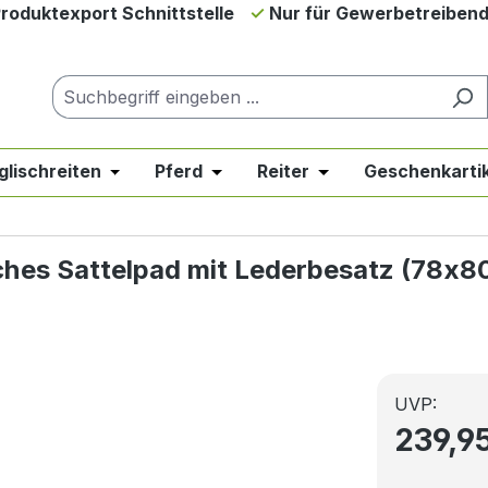
roduktexport Schnittstelle
Nur für Gewerbetreiben
glischreiten
Pferd
Reiter
Geschenkartik
down der Kategorie Neues & Angebote
er Schließe das Dropdown der Kategorie Westernreiten
Öffne oder Schließe das Dropdown der Kategor
Öffne oder Schließe das Dropdow
Öffne oder Schließe 
ches Sattelpad mit Lederbesatz (78x8
UVP:
239,9