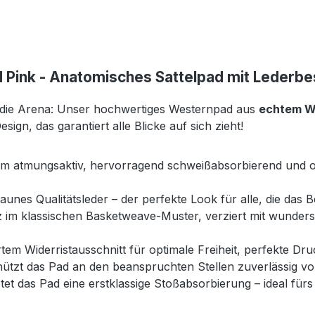
d Pink - Anatomisches Sattelpad mit Lederb
in die Arena: Unser hochwertiges Westernpad aus
echtem Wol
ign, das garantiert alle Blicke auf sich zieht!
rem atmungsaktiv, hervorragend schweißabsorbierend und o
braunes Qualitätsleder – der perfekte Look für alle, die das 
 im klassischen Basketweave-Muster, verziert mit wunders
tem Widerristausschnitt für optimale Freiheit, perfekte D
tzt das Pad an den beanspruchten Stellen zuverlässig vor
etet das Pad eine erstklassige Stoßabsorbierung – ideal fürs