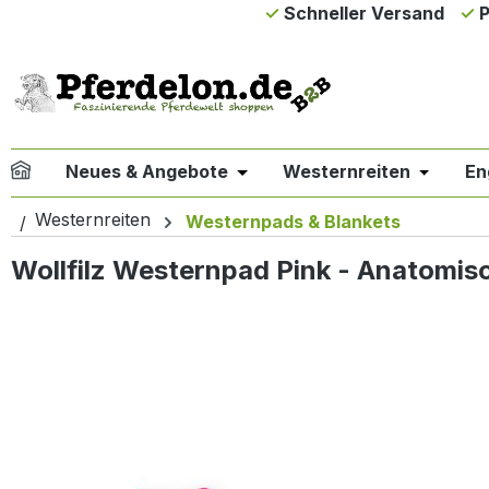
Schneller Versand
P
m Hauptinhalt springen
Zur Suche springen
Zur Hauptnavigation springen
Neues & Angebote
Westernreiten
En
Öffne oder Schließe das Drop
Öffne od
Westernreiten
Westernpads & Blankets
Wollfilz Westernpad Pink - Anatomis
Bildergalerie überspringen