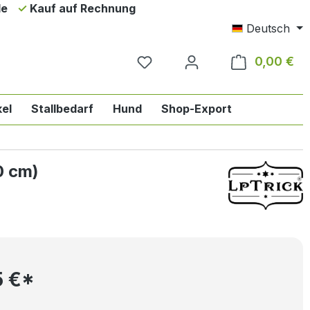
de
Kauf auf Rechnung
Deutsch
0,00 €
Wa
el
Stallbedarf
Hund
Shop-Export
ie Englischreiten
n der Kategorie Pferd
das Dropdown der Kategorie Reiter
0 cm)
5 €*