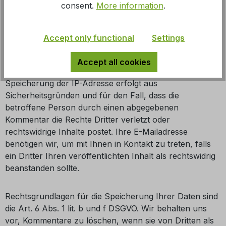
consent.
More information
.
Im Rahmen der Kommentarfunktion auf dieser Website
werden neben Ihrem Kommentar auch Angaben zum
Zeitpunkt der Erstellung des Kommentars und der von
Accept only functional
Settings
Ihnen gewählte Kommentatorenname gespeichert und
auf dieser Website veröffentlicht. Ferner wird Ihre IP-
Accept all cookies
Adresse mitprotokolliert und gespeichert. Diese
Speicherung der IP-Adresse erfolgt aus
Sicherheitsgründen und für den Fall, dass die
betroffene Person durch einen abgegebenen
Kommentar die Rechte Dritter verletzt oder
rechtswidrige Inhalte postet. Ihre E-Mailadresse
benötigen wir, um mit Ihnen in Kontakt zu treten, falls
ein Dritter Ihren veröffentlichten Inhalt als rechtswidrig
beanstanden sollte.
Rechtsgrundlagen für die Speicherung Ihrer Daten sind
die Art. 6 Abs. 1 lit. b und f DSGVO. Wir behalten uns
vor, Kommentare zu löschen, wenn sie von Dritten als