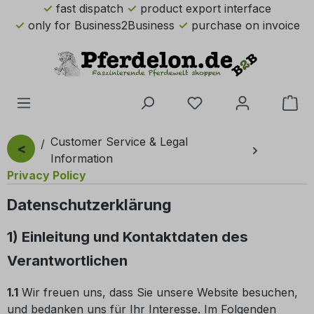
fast dispatch
product export interface
Skip to main content
only for Business2Business
purchase on invoice
You have 0 wishlist 
Sho
Customer Service & Legal
<
Information
Privacy Policy
Datenschutzerklärung
1) Einleitung und Kontaktdaten des
Verantwortlichen
1.1
Wir freuen uns, dass Sie unsere Website besuchen,
und bedanken uns für Ihr Interesse. Im Folgenden